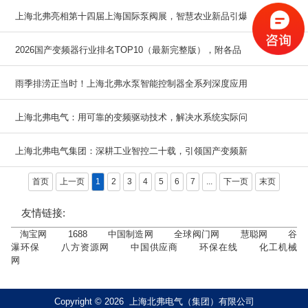
上海北弗亮相第十四届上海国际泵阀展，智慧农业新品引爆
2026国产变频器行业排名TOP10（最新完整版），附各品
全场，圆满收官！
雨季排涝正当时！上海北弗水泵智能控制器全系列深度应用
牌核心优势
上海北弗电气：用可靠的变频驱动技术，解决水系统实际问
分析
上海北弗电气集团：深耕工业智控二十载，引领国产变频新
题
首页
上一页
1
2
3
4
5
6
7
...
下一页
末页
纪元
友情链接:
淘宝网
1688
中国制造网
全球阀门网
慧聪网
谷
瀑环保
八方资源网
中国供应商
环保在线
化工机械
网
Copyright © 2026 上海北弗电气（集团）有限公司