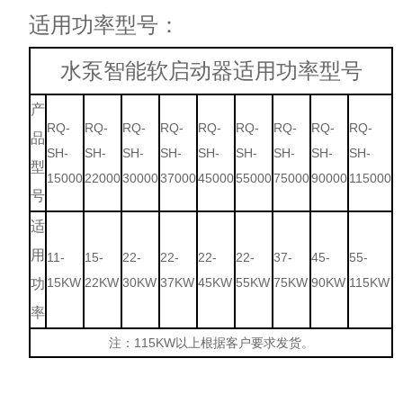
适用功率型号：
水泵智能软启动器适用功率型号
产
RQ-
RQ-
RQ-
RQ-
RQ-
RQ-
RQ-
RQ-
RQ-
品
SH-
SH-
SH-
SH-
SH-
SH-
SH-
SH-
SH-
型
15000
22000
30000
37000
45000
55000
75000
90000
115000
号
适
用
11-
15-
22-
22-
22-
22-
37-
45-
55-
15KW
22KW
30KW
37KW
45KW
55KW
75KW
90KW
115KW
功
率
注：115KW以上根据客户要求发货。